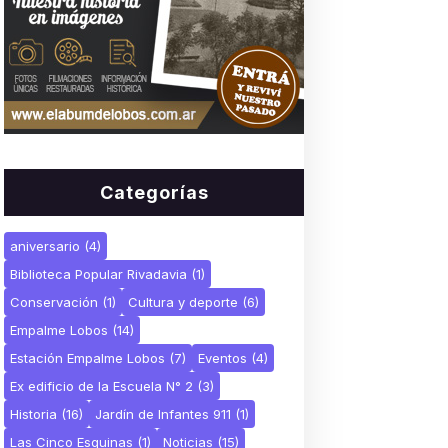
Categorías
aniversario
(4)
Biblioteca Popular Rivadavia
(1)
Conservación
(1)
Cultura y deporte
(6)
Empalme Lobos
(14)
Estación Empalme Lobos
(7)
Eventos
(4)
Ex edificio de la Escuela N° 2
(3)
Historia
(16)
Jardín de Infantes 911
(1)
Las Cinco Esquinas
(1)
Noticias
(15)