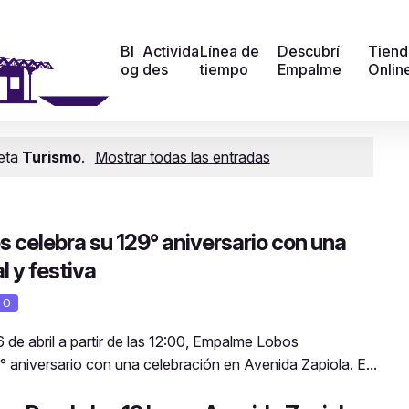
Bl
Activida
Línea de
Descubrí
Tiend
og
des
tiempo
Empalme
Onlin
ueta
Turismo
.
Mostrar todas las entradas
celebra su 129° aniversario con una
l y festiva
MO
 de abril a partir de las 12:00, Empalme Lobos
aniversario con una celebración en Avenida Zapiola. E...