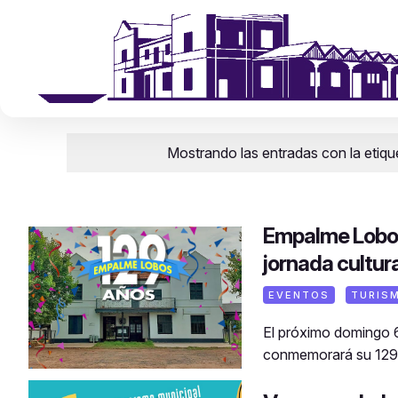
Mostrando las entradas con la etiq
Empalme Lobos 
jornada cultura
EVENTOS
TURIS
El próximo domingo 6
conmemorará su 129° 