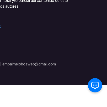
 total y/o parcial del contenido de este
los autores.
o
s | empalmelobosweb@gmail.com