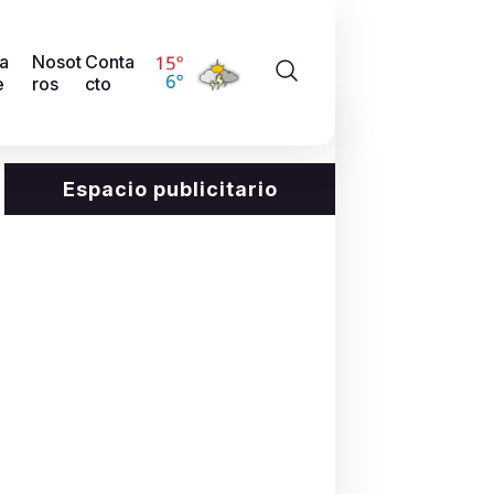
a
Nosot
Conta
e
ros
cto
Espacio publicitario