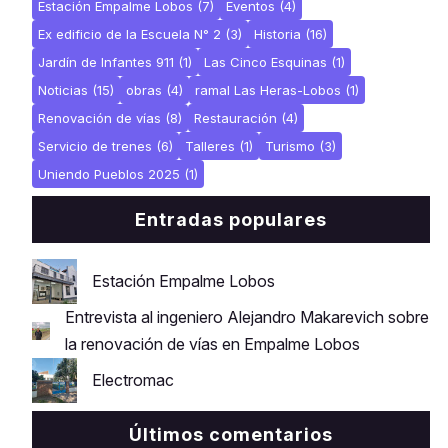
Estación Empalme Lobos
(7)
Eventos
(4)
Ex edificio de la Escuela N° 2
(3)
Historia
(16)
Jardín de Infantes 911
(1)
Las Cinco Esquinas
(1)
Noticias
(15)
obras
(4)
ramal Las Heras-Lobos
(1)
Renovación de vías
(8)
Restauración
(4)
Servicio de trenes
(6)
Talleres
(1)
Turismo
(3)
Uniendo Pueblos 2025
(1)
Entradas populares
Estación Empalme Lobos
Entrevista al ingeniero Alejandro Makarevich sobre
la renovación de vías en Empalme Lobos
Electromac
Últimos comentarios