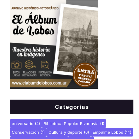
Categorías
aniversario
(4)
Biblioteca Popular Rivadavia
(1)
Conservación
(1)
Cultura y deporte
(6)
Empalme Lobos
(14)