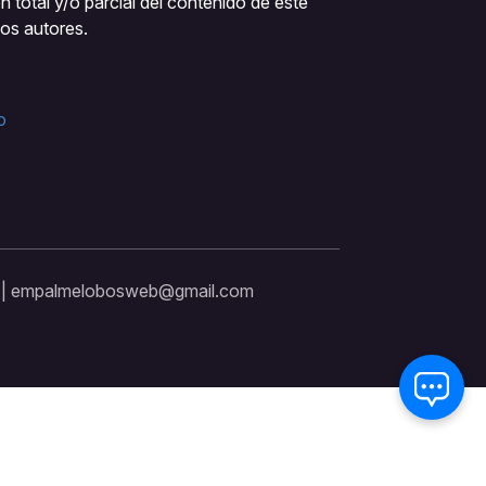
 total y/o parcial del contenido de este
los autores.
o
s | empalmelobosweb@gmail.com