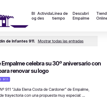
Bl
Activida
Línea de
Descubrí
Tiend
og
des
tiempo
Empalme
Onlin
dín de Infantes 911
.
Mostrar todas las entradas
de Empalme celebra su 30º aniversario con
ara renovar su logo
S 911
s Nº 911 “Julia Elena Costa de Cardoner” de Empalme,
de trayectoria con una propuesta muy especial: ...