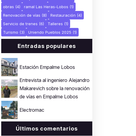
obras
(4)
ramal Las Heras-Lobos
(1)
Renovación de vías
(8)
Restauración
(4)
Servicio de trenes
(6)
Talleres
(1)
Turismo
(3)
Uniendo Pueblos 2025
(1)
Entradas populares
Estación Empalme Lobos
Entrevista al ingeniero Alejandro
Makarevich sobre la renovación
de vías en Empalme Lobos
Electromac
Últimos comentarios