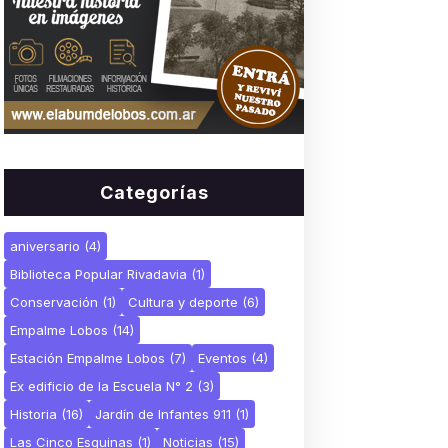
Categorías
aniversario
(4)
Biblioteca Popular Rivadavia
(1)
Conservación
(1)
Cultura y deporte
(6)
Empalme Lobos
(14)
Estación Empalme Lobos
(7)
Eventos
(4)
Ex edificio de la Escuela N° 2
(3)
Historia
(16)
Jardín de Infantes 911
(1)
Las Cinco Esquinas
(1)
Noticias
(15)