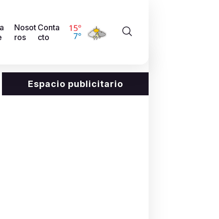
a
Nosot
Conta
e
ros
cto
Espacio publicitario