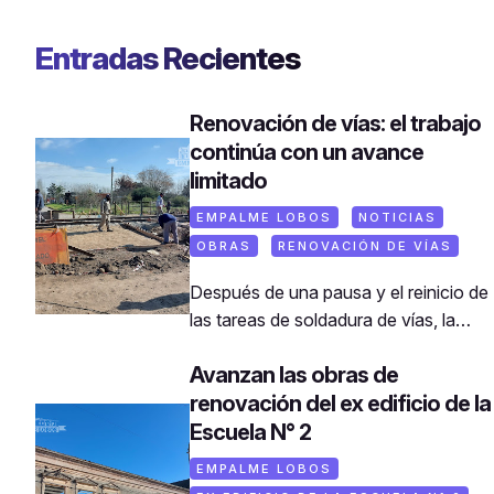
Entradas Recientes
Renovación de vías: el trabajo
continúa con un avance
limitado
EMPALME LOBOS
NOTICIAS
OBRAS
RENOVACIÓN DE VÍAS
Después de una pausa y el reinicio de
las tareas de soldadura de vías, la
obra de renovación ferroviaria en
Avanzan las obras de
Lobos muestra hoy un ritmo más
renovación del ex edificio de la
sostenido. Aunque el trabajo de
campo sigue siendo, en esencia, el
Escuela N° 2
mismo que se venía haciendo, ahora
EMPALME LOBOS
se percibe mayor continuidad en las