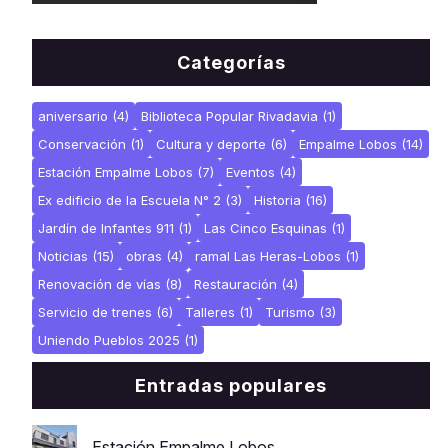
Categorías
aniversario
(4)
Biblioteca Popular Rivadavia
(1)
Conservación
(1)
Cultura y deporte
(6)
Empalme Lobos
(14)
Estación Empalme Lobos
(7)
Eventos
(4)
Ex edificio de la Escuela N° 2
(3)
Historia
(16)
Jardín de Infantes 911
(1)
Las Cinco Esquinas
(1)
Noticias
(15)
obras
(4)
ramal Las Heras-Lobos
(1)
Renovación de vías
(8)
Restauración
(4)
Servicio de trenes
(6)
Talleres
(1)
Turismo
(3)
Uniendo Pueblos 2025
(1)
Entradas populares
Estación Empalme Lobos