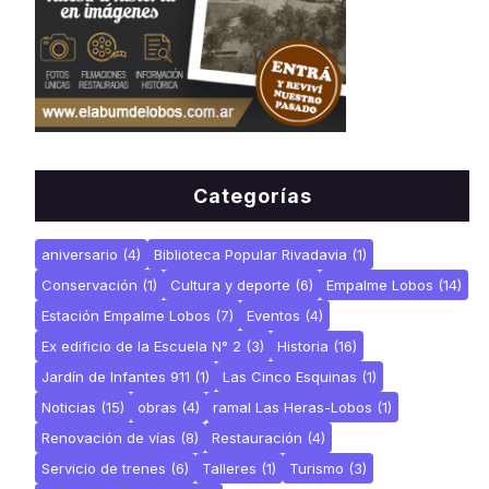
Categorías
aniversario
(4)
Biblioteca Popular Rivadavia
(1)
Conservación
(1)
Cultura y deporte
(6)
Empalme Lobos
(14)
Estación Empalme Lobos
(7)
Eventos
(4)
Ex edificio de la Escuela N° 2
(3)
Historia
(16)
Jardín de Infantes 911
(1)
Las Cinco Esquinas
(1)
Noticias
(15)
obras
(4)
ramal Las Heras-Lobos
(1)
Renovación de vías
(8)
Restauración
(4)
Servicio de trenes
(6)
Talleres
(1)
Turismo
(3)