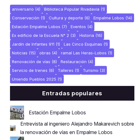
aniversario
(4)
Biblioteca Popular Rivadavia
(1)
Conservación
(1)
Cultura y deporte
(6)
Empalme Lobos
(14)
Estación Empalme Lobos
(7)
Eventos
(4)
Ex edificio de la Escuela N° 2
(3)
Historia
(16)
Jardín de Infantes 911
(1)
Las Cinco Esquinas
(1)
Noticias
(15)
obras
(4)
ramal Las Heras-Lobos
(1)
Renovación de vías
(8)
Restauración
(4)
Servicio de trenes
(6)
Talleres
(1)
Turismo
(3)
Uniendo Pueblos 2025
(1)
Entradas populares
Estación Empalme Lobos
Entrevista al ingeniero Alejandro Makarevich sobre
la renovación de vías en Empalme Lobos