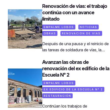
Renovación de vías: el trabajo
continúa con un avance
limitado
EMPALME LOBOS
NOTICIAS
OBRAS
RENOVACIÓN DE VÍAS
Después de una pausa y el reinicio de
las tareas de soldadura de vías, la
obra de renovación ferroviaria en
Avanzan las obras de
Lobos muestra hoy un ritmo más
renovación del ex edificio de la
sostenido. Aunque el trabajo de
campo sigue siendo, en esencia, el
Escuela N° 2
mismo que se venía haciendo, ahora
EMPALME LOBOS
se percibe mayor continuidad en las
EX EDIFICIO DE LA ESCUELA N° 2
cuadrillas y en el avance de los
RESTAURACIÓN
frentes de obra.Soldaduras casi
terminadas entre la estación y la calle
Continúan los trabajos de