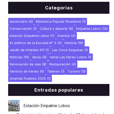
Categorías
aniversario
(4)
Biblioteca Popular Rivadavia
(1)
Conservación
(1)
Cultura y deporte
(6)
Empalme Lobos
(14)
Estación Empalme Lobos
(7)
Eventos
(4)
Ex edificio de la Escuela N° 2
(3)
Historia
(16)
Jardín de Infantes 911
(1)
Las Cinco Esquinas
(1)
Noticias
(15)
obras
(4)
ramal Las Heras-Lobos
(1)
Renovación de vías
(8)
Restauración
(4)
Servicio de trenes
(6)
Talleres
(1)
Turismo
(3)
Uniendo Pueblos 2025
(1)
Entradas populares
Estación Empalme Lobos