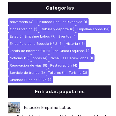
Categorías
aniversario
(4)
Biblioteca Popular Rivadavia
(1)
Conservación
(1)
Cultura y deporte
(6)
Empalme Lobos
(14)
Estación Empalme Lobos
(7)
Eventos
(4)
Ex edificio de la Escuela N° 2
(3)
Historia
(16)
Jardín de Infantes 911
(1)
Las Cinco Esquinas
(1)
Noticias
(15)
obras
(4)
ramal Las Heras-Lobos
(1)
Renovación de vías
(8)
Restauración
(4)
Servicio de trenes
(6)
Talleres
(1)
Turismo
(3)
Uniendo Pueblos 2025
(1)
Entradas populares
Estación Empalme Lobos